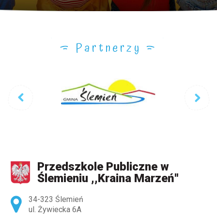
Partnerzy
Przedszkole Publiczne w
Ślemieniu ,,Kraina Marzeń''
Adres pocztowy:
34-323 Ślemień
ul. Żywiecka 6A