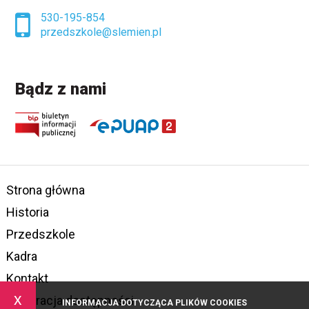
530-195-854
przedszkole@slemien.pl
Bądz z nami
Strona główna
Historia
Przedszkole
Kadra
Kontakt
x
Deklaracja dostępności
INFORMACJA DOTYCZĄCA PLIKÓW COOKIES