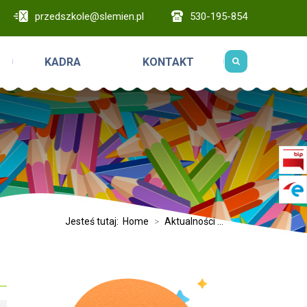
przedszkole@slemien.pl
530-195-854
KADRA
KONTAKT
Jesteś tutaj:
Home
>
Aktualności ...